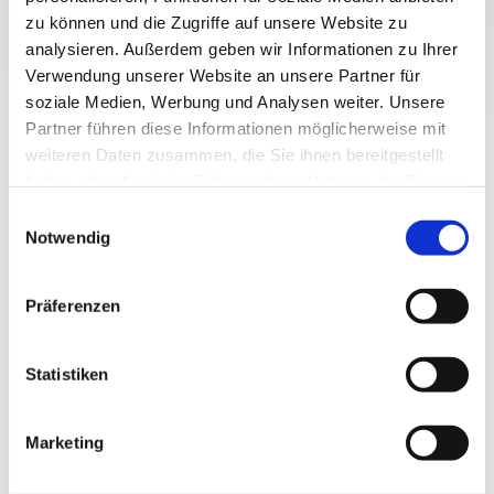
zu können und die Zugriffe auf unsere Website zu
100
%
analysieren. Außerdem geben wir Informationen zu Ihrer
Verwendung unserer Website an unsere Partner für
TRANSPARENTE KOSTEN
soziale Medien, Werbung und Analysen weiter. Unsere
Partner führen diese Informationen möglicherweise mit
VORHER
weiteren Daten zusammen, die Sie ihnen bereitgestellt
haben oder die sie im Rahmen Ihrer Nutzung der Dienste
gesammelt haben.
Einwilligungsauswahl
Notwendig
NACHER
Präferenzen
Renovierung der Küche und Wohnräume
Statistiken
Die Küche wurde mit Augenmerk auf praktische Nutzung und Ästhetik
modernisiert. Sie ist nun mit hochwertigen Oberflächen und Materialien
ausgestattet, die sowohl in der Anwendung überzeugen als auch visuell
Marketing
ansprechen und dabei Langlebigkeit und Pflegeleichtigkeit versprechen.
Die Küche ist somit funktionell durchdacht und bietet gleichzeitig eine