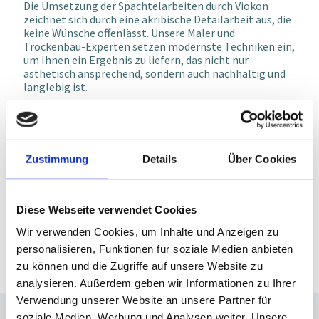
Die Umsetzung der Spachtelarbeiten durch Viokon
zeichnet sich durch eine akribische Detailarbeit aus, die
keine
Wünsche offenlässt. Unsere Maler und
Trockenbau
-
Experten setzen modernste Techniken ein,
um Ihnen ein
Ergebnis zu liefern, das nicht nur
ästhetisch ansprechend, sondern auch nachhaltig und
langlebig ist.
Wir bei Viokon verstehen, dass jede Dienstleistung
einzigartig ist, und streben daher nach Perfekt
ion in
jedem
Projekt, das wir übernehmen. Durch unsere
langjährige Erfahrung im Bereich Spachtelarbeiten
Zustimmung
Details
Über Cookies
können wir Ihnen
ein Angebot unterbreiten, das in
puncto Kosten und Qualität überzeugt. Besuchen Sie
unsere Referenzen, um
einen Einblick in unsere
bis
herigen Projekte zu bekommen und sich von unserer
Diese Webseite verwendet Cookies
Expertise zu überzeugen. Lassen
Sie sich von Viokon
Wir verwenden Cookies, um Inhalte und Anzeigen zu
beraten und erleben Sie einen Service, der Ihre
Erwartungen übertrifft.
personalisieren, Funktionen für soziale Medien anbieten
zu können und die Zugriffe auf unsere Website zu
analysieren. Außerdem geben wir Informationen zu Ihrer
Verwendung unserer Website an unsere Partner für
soziale Medien, Werbung und Analysen weiter. Unsere